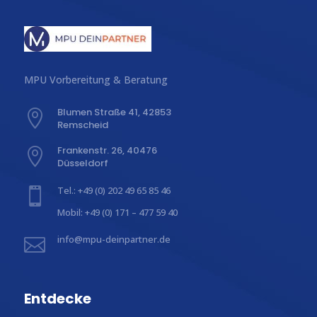
MPU Vorbereitung & Beratung
Blumen Straße 41, 42853

Remscheid
Frankenstr. 26, 40476

Düsseldorf
Tel.: +49 (0) 202 49 65 85 46

Mobil: +49 (0) 171 – 477 59 40
info@mpu-deinpartner.de

Entdecke