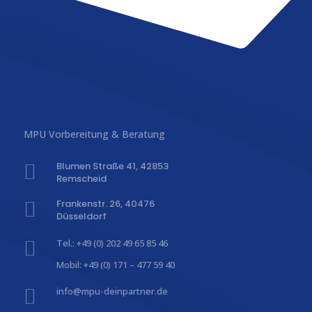
MPU Vorbereitung & Beratung
Blumen Straße 41, 42853

Remscheid
Frankenstr. 26, 40476

Düsseldorf

Tel.: +49 (0) 202 49 65 85 46
Mobil: +49 (0) 171 – 477 59 40

info@mpu-deinpartner.de