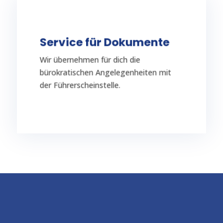
TERMIN VEREINBAREN
Service für Dokumente
beschleunigt werden.
Wir übernehmen für dich die
Antrags- und Bearbeitungszeiten
bürokratischen Angelegenheiten mit
Durch unsere Erfahrung wissen wir, wie
der Führerscheinstelle.
Service für Dokumente