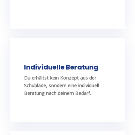
Ortsunabhängig
TERMIN VEREINBAREN
Individuelle Beratung
abgestimmt.
Du erhältst kein Konzept aus der
individuell auf deine Situation
Schublade, sondern eine individuell
Dich erwarten intensive Einzeltrainings
Beratung nach deinem Bedarf.
Individuelle Beratung