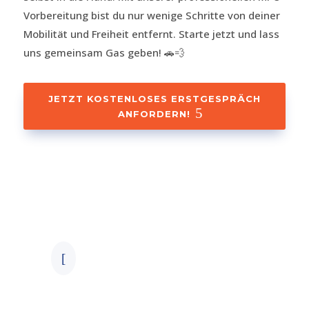
Vorbereitung bist du nur wenige Schritte von deiner
Mobilität und Freiheit entfernt. Starte jetzt und lass
uns gemeinsam Gas geben! 🚗💨
JETZT KOSTENLOSES ERSTGESPRÄCH
ANFORDERN!
Schritt 1
Unverbindliche
Erstberatung
Lass uns gemeinsam starten!
Nutze unsere
kostenlose
[
Erstberatung
und finde
heraus, wie wir dich optimal
auf die MPU vorbereiten
können. Es geht darum, dass