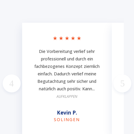
★
★
★
★
★
Die Vorbereitung verlief sehr
Ich
professionell und durch ein
fachbezogenes Konzept ziemlich
Vo
einfach. Dadurch verlief meine
w
Begutachtung sehr sicher und
Ter
natürlich auch positiv. Kann...
e
AUFKLAPPEN
Kevin P.
SOLINGEN