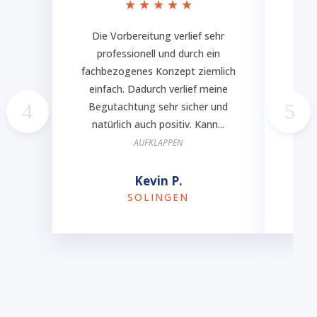
★
★
★
★
★
Die Vorbereitung verlief sehr
Ich
professionell und durch ein
fachbezogenes Konzept ziemlich
Vo
einfach. Dadurch verlief meine
w
Begutachtung sehr sicher und
Ter
natürlich auch positiv. Kann...
e
AUFKLAPPEN
Kevin P.
SOLINGEN