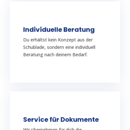
TERMIN VEREINBAREN
Individuelle Beratung
abgestimmt.
Du erhältst kein Konzept aus der
individuell auf deine Situation
Schublade, sondern eine individuell
Dich erwarten intensive Einzeltrainings
Beratung nach deinem Bedarf.
Individuelle Beratung
TERMIN VEREINBAREN
Service für Dokumente
beschleunigt werden.
Wir übernehmen für dich die