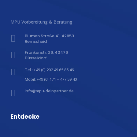
MPU Vorbereitung & Beratung
Blumen Straße 41, 42853

Remscheid
Frankenstr. 26, 40476

Düsseldorf

Tel.: +49 (0) 202 49 65 85 46
Mobil: +49 (0) 171 – 477 59 40

info@mpu-deinpartner.de
Entdecke