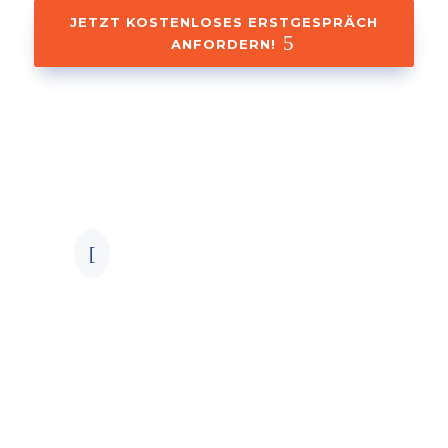
JETZT KOSTENLOSES ERSTGESPRÄCH
ANFORDERN!
Schritt 1
Unverbindliche
Erstberatung
Lass uns gemeinsam starten!
Nutze unsere
kostenlose
[
Erstberatung
und finde
heraus, wie wir dich optimal
auf die MPU vorbereiten
können. Es geht darum, dass
du dich wohlfühlst und weißt,
dass wir an deiner Seite sind.