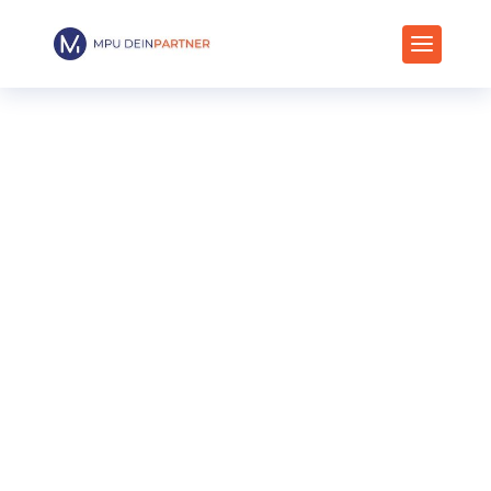
Case Study
Ferrari International
mpu-deinpartner.de
5
Case Studies
5
Branding
5
Ferrari International