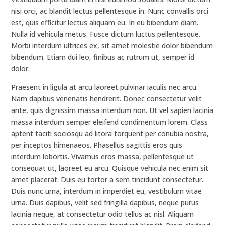
nisi orci, ac blandit lectus pellentesque in. Nunc convallis orci
est, quis efficitur lectus aliquam eu. In eu bibendum diam.
Nulla id vehicula metus. Fusce dictum luctus pellentesque.
Morbi interdum ultrices ex, sit amet molestie dolor bibendum
bibendum. Etiam dui leo, finibus ac rutrum ut, semper id
dolor.
Praesent in ligula at arcu laoreet pulvinar iaculis nec arcu.
Nam dapibus venenatis hendrerit. Donec consectetur velit
ante, quis dignissim massa interdum non. Ut vel sapien lacinia
massa interdum semper eleifend condimentum lorem. Class
aptent taciti sociosqu ad litora torquent per conubia nostra,
per inceptos himenaeos. Phasellus sagittis eros quis
interdum lobortis. Vivamus eros massa, pellentesque ut
consequat ut, laoreet eu arcu. Quisque vehicula nec enim sit
amet placerat. Duis eu tortor a sem tincidunt consectetur.
Duis nunc urna, interdum in imperdiet eu, vestibulum vitae
urna. Duis dapibus, velit sed fringilla dapibus, neque purus
lacinia neque, at consectetur odio tellus ac nisl. Aliquam