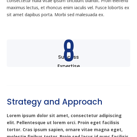
consectetur nulla vitae ipsum tincidunt blandit. Proin eleifend
maximus lectus, et rhoncus enim iaculis vel. Fusce lobortis ex
sit amet dapibus porta. Morbi sed malesuada ex.
0
0
Success
Expertise
Strategy and Approach
Lorem ipsum dolor sit amet, consectetur adipiscing
elit. Pellentesque ut lorem orci. Proin eget facilisis
tortor. Cras ipsum sapien, ornare vitae magna eget,
molestie finibus tortor. Proin sed lacus id nunc facilisis